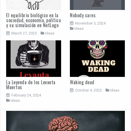
El equilibrio biológico en la
Nobody cares
sociedad, economía, política
November 5, 2024
y su simulación en NetLogo
Ideas
March 27, 2025
Ideas
La Leyenda de los Levanta
Waking dead
Muertos
October 4, 2023
Ideas
February 24, 2024
Ideas