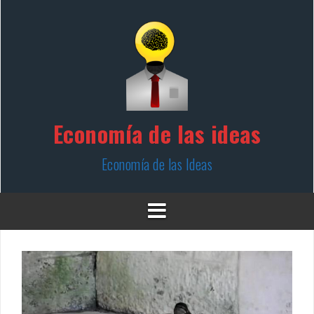
Skip
to
content
Economía de las ideas
Economía de las Ideas