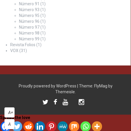
Número 91
(1)
Número 93
(1)
Número 95
(1)
Número 96
(1)
Número 97
(1)
Número 98
(1)
Número 99
(1)
Revista Folios
(1)
VOX
(31)
Proudly powered by WordPress
|
Theme:
FlyMag
by
Themeisle.
Twitter
Facebook
YouTube
Instagram
ISSUU
A+
Spread the love
A