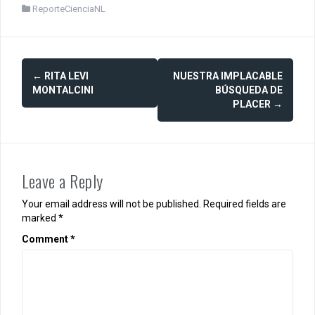
ReporteCienciaNL
Post
←
RITA LEVI
NUESTRA IMPLACABLE
navigation
MONTALCINI
BÚSQUEDA DE
PLACER
→
Leave a Reply
Your email address will not be published.
Required fields are
marked
*
Comment
*