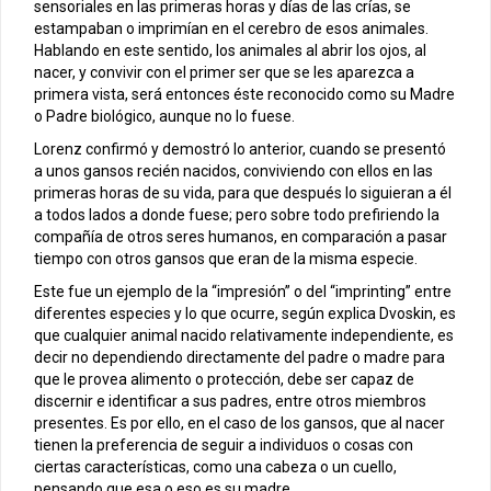
sensoriales en las primeras horas y días de las crías, se
estampaban o imprimían en el cerebro de esos animales.
Hablando en este sentido, los animales al abrir los ojos, al
nacer, y convivir con el primer ser que se les aparezca a
primera vista, será entonces éste reconocido como su Madre
o Padre biológico, aunque no lo fuese.
Lorenz confirmó y demostró lo anterior, cuando se presentó
a unos gansos recién nacidos, conviviendo con ellos en las
primeras horas de su vida, para que después lo siguieran a él
a todos lados a donde fuese; pero sobre todo prefiriendo la
compañía de otros seres humanos, en comparación a pasar
tiempo con otros gansos que eran de la misma especie.
Este fue un ejemplo de la “impresión” o del “imprinting” entre
diferentes especies y lo que ocurre, según explica Dvoskin, es
que cualquier animal nacido relativamente independiente, es
decir no dependiendo directamente del padre o madre para
que le provea alimento o protección, debe ser capaz de
discernir e identificar a sus padres, entre otros miembros
presentes. Es por ello, en el caso de los gansos, que al nacer
tienen la preferencia de seguir a individuos o cosas con
ciertas características, como una cabeza o un cuello,
pensando que esa o eso es su madre.