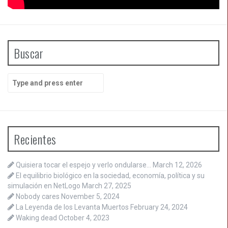
Buscar
Search
for:
Recientes
Quisiera tocar el espejo y verlo ondularse…
March 12, 2026
El equilibrio biológico en la sociedad, economía, política y su
simulación en NetLogo
March 27, 2025
Nobody cares
November 5, 2024
La Leyenda de los Levanta Muertos
February 24, 2024
Waking dead
October 4, 2023