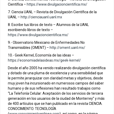
Científica –
https://www.divulgacioncientifica.mx/
7. Ciencia UANL – Revista de Divulgación Científica de la
UANL –
http://cienciauanl.uanl.mx
8. Escribe tus libros de texto – Alumnos de la UANL
escribiendo libros de texto –
https://www.divulgacioncientifica.mx/
9.- Observatorio Mexicano de Enfermedades No
Transmisibles (OMENT) –
http://oment.uanl.mx/
10.- Geek Kernel, Economía de las ideas –
https://economiadelasideas.mx/geek-kernel/
Desde el año 2005 ha venido realizando divulgación científica
y dotado de una pluma de excelencia y una sensibilidad que
le permite jerarquizar con claridad metas y objetivos, desde
muy joven ha incursionado en numerosos campos del saber
humano y de sus reflexiones han resultado trabajos como
“La Telefonía Celular: Aceptación de los servicios de tercera
generación en los usuarios de la ciudad de Monterrey” y más
de 400 artículos que se han publicado en la revista CIENCIA.
CONOCIMIENTO. TECNOLOGÍA
(
www.conocimientoenlinea.com
), así como en la página