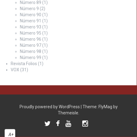
Número 89
(1)
Número 9
(2)
Número 90
(1)
Número 91
(1)
Número 93
(1)
Número 95
(1)
Número 96
(1)
Número 97
(1)
Número 98
(1)
Número 99
(1)
Revista Folios
(1)
VOX
(31)
Proudly powered by WordPress
|
Theme:
FlyMag
by
Themeisle.
Twitter
Facebook
YouTube
Instagram
ISSUU
A+