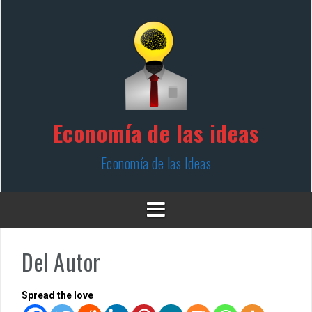
Skip
to
content
Economía de las ideas
Economía de las Ideas
Del Autor
Spread the love