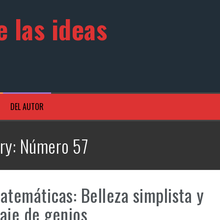
 las ideas
DEL AUTOR
ry:
Número 57
atemáticas: Belleza simplista y
aje de genios