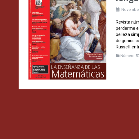
November
Revista núm
perderme en
belleza sim
de genios c
Russell, ent
Número 5