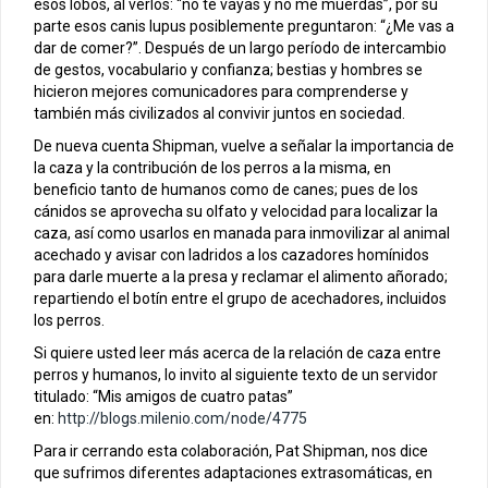
esos lobos, al verlos: “no te vayas y no me muerdas”, por su
parte esos canis lupus posiblemente preguntaron: “¿Me vas a
dar de comer?”. Después de un largo período de intercambio
de gestos, vocabulario y confianza; bestias y hombres se
hicieron mejores comunicadores para comprenderse y
también más civilizados al convivir juntos en sociedad.
De nueva cuenta Shipman, vuelve a señalar la importancia de
la caza y la contribución de los perros a la misma, en
beneficio tanto de humanos como de canes; pues de los
cánidos se aprovecha su olfato y velocidad para localizar la
caza, así como usarlos en manada para inmovilizar al animal
acechado y avisar con ladridos a los cazadores homínidos
para darle muerte a la presa y reclamar el alimento añorado;
repartiendo el botín entre el grupo de acechadores, incluidos
los perros.
Si quiere usted leer más acerca de la relación de caza entre
perros y humanos, lo invito al siguiente texto de un servidor
titulado: “Mis amigos de cuatro patas”
en:
http://blogs.milenio.com/node/4775
Para ir cerrando esta colaboración, Pat Shipman, nos dice
que sufrimos diferentes adaptaciones extrasomáticas, en