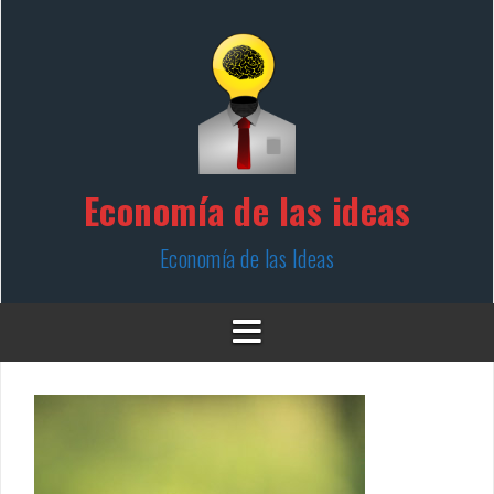
Skip
to
content
Economía de las ideas
Economía de las Ideas