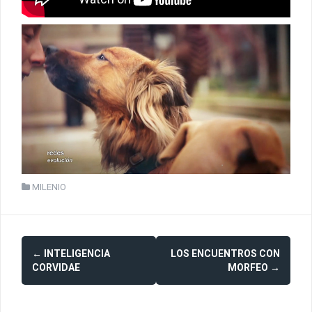
MILENIO
Post
←
INTELIGENCIA
LOS ENCUENTROS CON
navigation
CORVIDAE
MORFEO
→