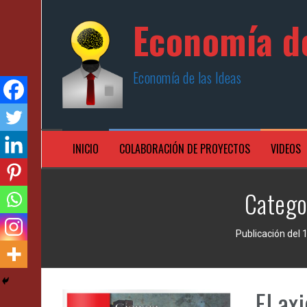
Skip
Economía de
to
content
Economía de las Ideas
INICIO
COLABORACIÓN DE PROYECTOS
VIDEOS
Catego
Publicación del 
El ax