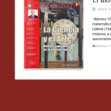
June 8, 2
Número 15 –
matemáticas
Leibniz (164
músicos, a 
aseveración 
Número 1