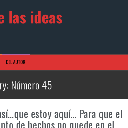
 las ideas
DEL AUTOR
ry:
Número 45
así…que estoy aquí… Para que el
nto de hechos no quede en el