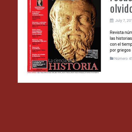
olvid
July 7, 20
Revista núm
las histori
con el tiem
por griegos
Número 4